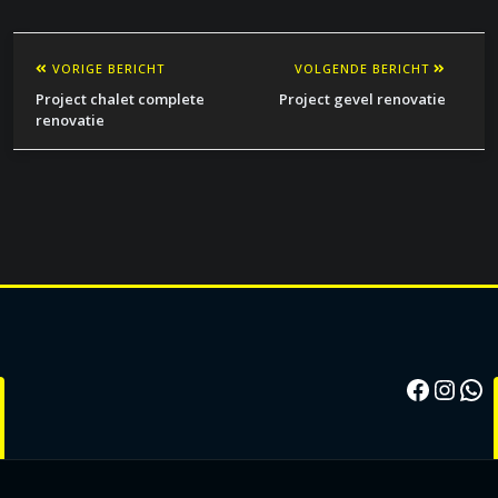
VORIGE BERICHT
VOLGENDE BERICHT
Project chalet complete
Project gevel renovatie
renovatie
Facebo
Inst
Wh