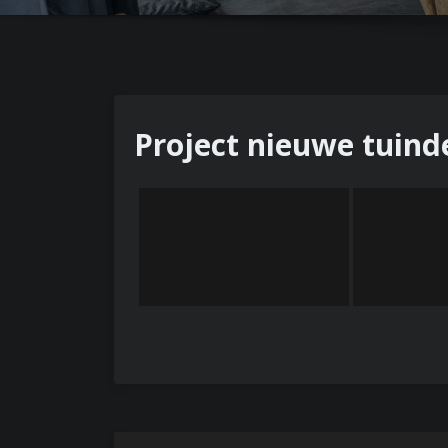
n
u
Project nieuwe tuind