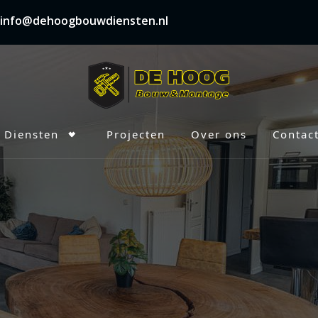
: info@dehoogbouwdiensten.nl
Diensten
Projecten
Over ons
Contac